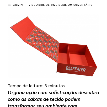
EM
por
ADMIN
2 DE ABRIL DE 2025
DEIXE UM COMENTÁRIO
CAIXAS
DE
TECIDO:
A
SOLUÇÃO
PARA
ORGANIZ
SEU
ESPAÇO
COM
ELEGÂNC
Tempo de leitura:
3
minutos
Organização com sofisticação: descubra
como as caixas de tecido podem
transformar seu ambiente com