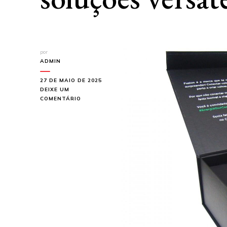
por
ADMIN
27 DE MAIO DE 2025
DEIXE UM
EM
COMENTÁRIO
SAIBA
ONDE
ENCONTRAR
CAIXA
ARTICULADA
DE
QUALIDADE
COM
SOLUÇÕES
VERSÁTEIS
E
DURÁVEIS