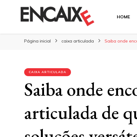
HOME
Blog Encaixe
Página inicial
caixa articulada
Saiba onde enco
CAIXA ARTICULADA
Saiba onde enco
articulada de 
soluções versát