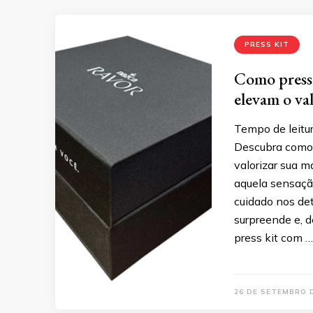
PRESS KIT
Como press 
elevam o va
Tempo de leitur
Descubra como 
valorizar sua m
aquela sensaçã
cuidado nos de
surpreende e, d
press kit com …
26 DE SETEMBRO 