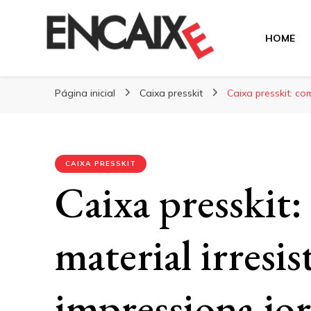
HOME
Blog Encaixe
Página inicial
Caixa presskit
Caixa presskit: com
CAIXA PRESSKIT
Caixa presskit
material irresis
impressiona jor