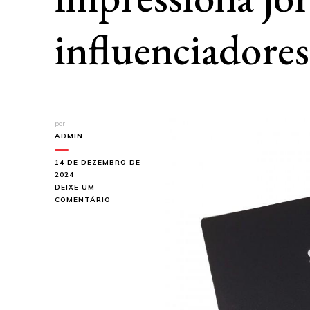
influenciadores
por
ADMIN
14 DE DEZEMBRO DE
2024
DEIXE UM
EM
COMENTÁRIO
CAIXA
PRESSKIT:
COMO
CRIAR
UM
MATERIAL
IRRESISTÍVEL
QUE