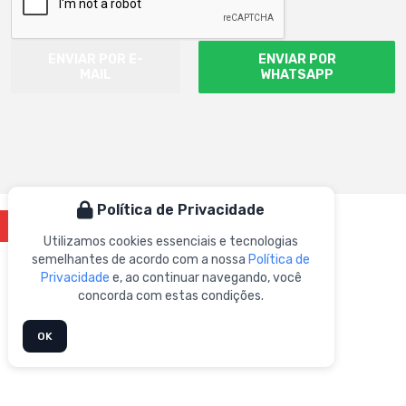
ENVIAR POR E-
ENVIAR POR
MAIL
WHATSAPP
Política de Privacidade
Instagram
Utilizamos cookies essenciais e tecnologias
semelhantes de acordo com a nossa
Política de
Privacidade
e, ao continuar navegando, você
concorda com estas condições.
Home
Empresa
Loja
Enigma
Produtos
OK
Portifólio
Press Kit
Produtos Personalizados
Blog
Contato
Mapa do Site