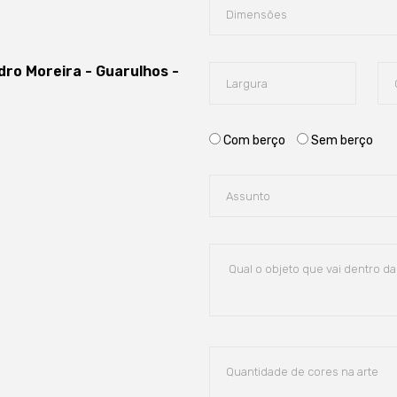
edro Moreira - Guarulhos -
Com berço
Sem berço