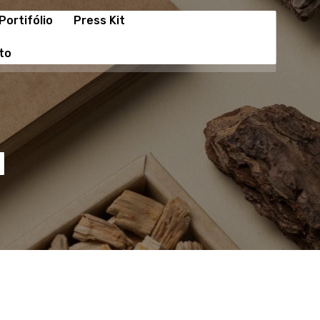
Portifólio
Press Kit
to
1